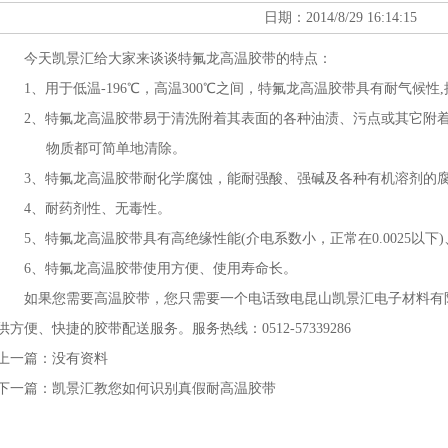
日期：2014/8/29 16:14:15
今天凯景汇给大家来谈谈特氟龙高温胶带的特点：
1、用于低温-196℃，高温300℃之间，特氟龙高温胶带具有耐
2、特氟龙高温胶带易于清洗附着其表面的各种油渍、污点或其它附着
物质都可简单地清除。
3、特氟龙高温胶带耐化学腐蚀，能耐强酸、强碱及各种有机溶剂
4、耐药剂性、无毒性。
5、特氟龙高温胶带具有高绝缘性能(介电系数小，正常在0.0025以
6、特氟龙高温胶带使用方便、使用寿命长。
如果您需要高温胶带，您只需要一个电话致电昆山凯景汇电子材料有
供方便、快捷的胶带配送服务。服务热线：0512-57339286
上一篇：没有资料
下一篇：
凯景汇教您如何识别真假耐高温胶带