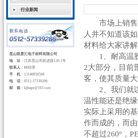
行业新闻
市场上销售耐
人并不知道该如
材料给大家讲解
昆山凯景汇电子材料有限公司
1、耐高温胶
地 址
：江苏昆山市跃进路126-1号
2大部分，目前
联系人
：柯经理
手 机
：13140858588
客，使其质量大
电 话
：0512-57339286
2、我们就以K
邮 箱
：kjhtape@163.com
温性能还是绝缘
实际上采用的基
作而成的，而由
不超过260°，